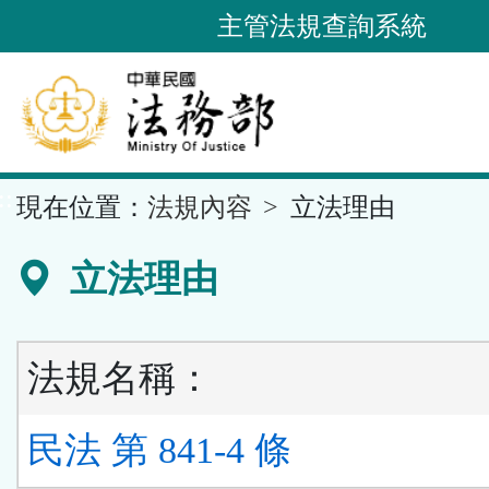
跳
主管法規查詢系統
到
主
要
內
容
::
現在位置：
法規內容
立法理由
區
塊
立法理由
法規名稱：
民法 第 841-4 條