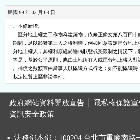
民國 99 年 02 月 03 日
一、本條新增。

二、區分地上權之工作物為建築物，依修正條文第八百四十條
    期間，足以影響第三人之權利時，例如同意設定區分地上
    分地上權人，其權利原處於睡眠狀態或受限制之情況下，
    等是，基於公平原則，應由土地所有人或區分地上權人對
    。補償之數額宜由當事人以協議方式行之；如不能協議時
    裁定性質上屬非訟事件。
:
政府網站資料開放宣告
│
隱私權保護宣
資訊安全政策
法務部本部：100204 台北市重慶南路一