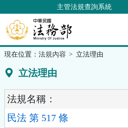
跳
主管法規查詢系統
到
主
要
內
容
::
現在位置：
法規內容
立法理由
區
塊
立法理由
法規名稱：
民法 第 517 條