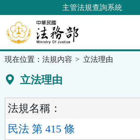
跳
主管法規查詢系統
到
主
要
內
容
::
現在位置：
法規內容
立法理由
區
塊
立法理由
法規名稱：
民法 第 415 條