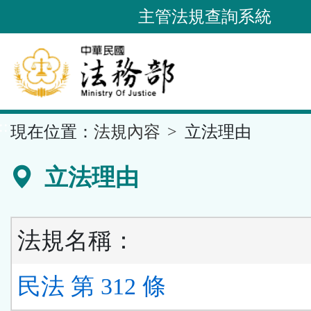
跳
主管法規查詢系統
到
主
要
內
容
::
現在位置：
法規內容
立法理由
區
塊
立法理由
法規名稱：
民法 第 312 條