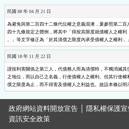
民國 88 年 04 月 21 日
為避免與第二百四十二條代位權之意義混淆，爰參照第二百八
四十九條規定之體例，將其中「得按其限度就債權人之權利，
。」等文字修正為「於其清償之限度內承受債權人之權利，
民國 18 年 11 月 22 日
謹按利害關係之第三人，代債務人而為清償時，不獨消滅其債
之地位，而以自己之名義，行使債權人之權利。但其行使權利
償之限度為止，而不得害及債權人之利益也。故設本條以明
:
政府網站資料開放宣告
│
隱私權保護宣
資訊安全政策