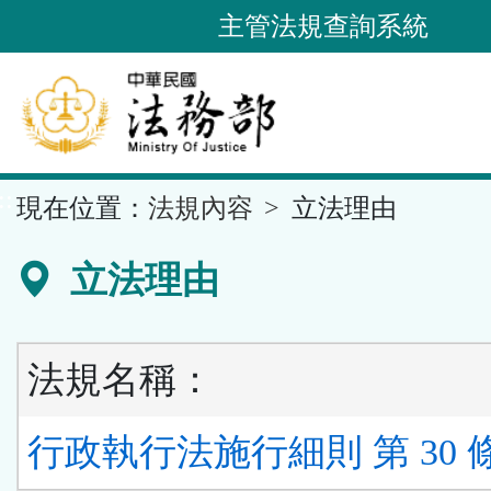
跳
主管法規查詢系統
到
主
要
內
容
::
現在位置：
法規內容
立法理由
區
塊
立法理由
法規名稱：
行政執行法施行細則 第 30 