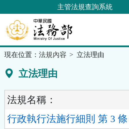
跳
主管法規查詢系統
到
主
要
內
容
::
現在位置：
法規內容
立法理由
區
塊
立法理由
法規名稱：
行政執行法施行細則 第 3 條