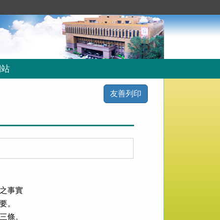
網站
友善列印
之事實

要。

三條。