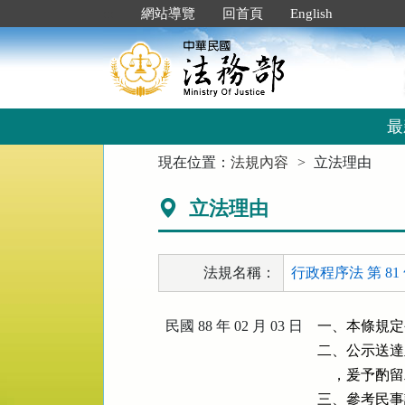
跳
:::
網站導覽
回首頁
English
到
主
要
內
容
區
最
塊
:::
現在位置：
法規內容
立法理由
立法理由
法規名稱：
行政程序法 第 81
民國 88 年 02 月 03 日
一、本條規定
二、公示送達
    ，爰
三、參考民事