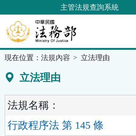
跳
主管法規查詢系統
到
主
要
內
容
::
現在位置：
法規內容
立法理由
區
塊
立法理由
法規名稱：
行政程序法 第 145 條