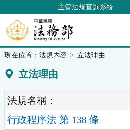
跳
主管法規查詢系統
到
主
要
內
容
::
現在位置：
法規內容
立法理由
區
塊
立法理由
法規名稱：
行政程序法 第 138 條