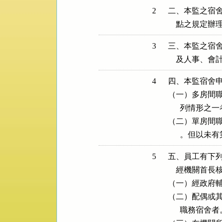
2
二、本監之宿舍
    點之規定辦
3
三、本監之宿舍
    及人事
4
四、本監宿舍申
（一）多房間職
      列情形之
（二）單房間職
      。但
5
五、員工有下列
    經機關首
（一）經政府輔
（二）配偶或其
      職務宿舍者