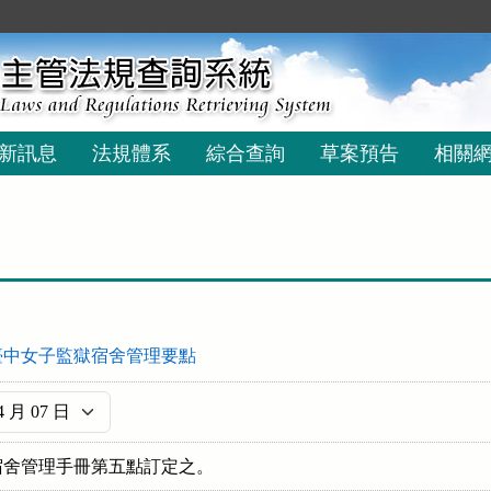
新訊息
法規體系
綜合查詢
草案預告
相關
臺中女子監獄宿舍管理要點
宿舍管理手冊第五點訂定之。