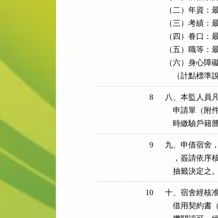
（二）年資：最
（三）考績：最
（四）眷口：最
（五）職等：最
（六）身心障礙
    （計點
8
八、本監人員凡
    申請單
    時繳驗戶
9
九、申借宿舍，
    ，簽請
    抽籤決定之
10
十、宿舍經核准
    借用契