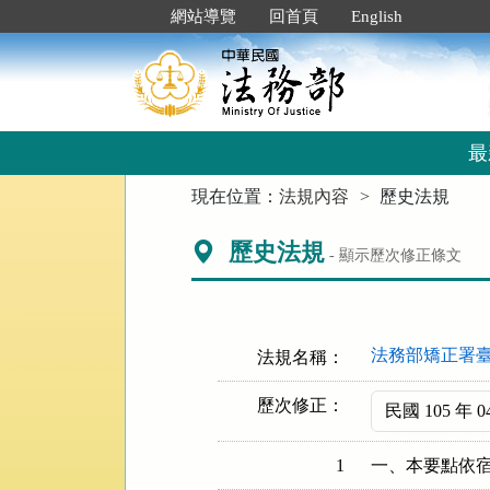
跳
:::
網站導覽
回首頁
English
到
主
要
內
容
區
最
塊
:::
現在位置：
法規內容
歷史法規
歷史法規
- 顯示歷次修正條文
法務部矯正署
法規名稱：
歷次修正：
1
一、本要點依