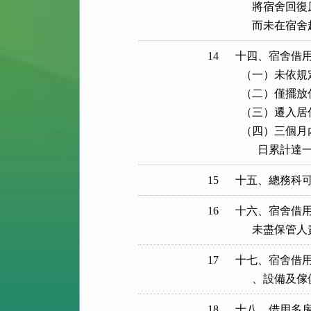
      將宿
      而未
14
十四、宿舍借用
  （一）未依規
  （二）僅擺
  （三）遷入
  （四）三個
        日
15
十五、總務科
16
十六、宿舍借用
      未
17
十七、宿舍借用
      、設
18
十八、借用多房