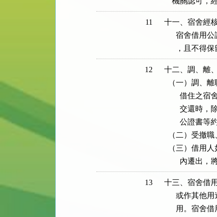
    機關認
11
十一、宿舍經核
      宿舍
      ，且不
12
十二、調、離、
  （一）調、
        
        
        
  （二）受撤
  （三）借用
        內
13
十三、宿舍借用
      或作
      用。