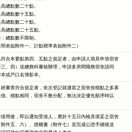
高總點數二十點。

高總點數十五點。

高總點數二十點。

高總點數二十五點。

：總點數不限制。

標準說明表如附件一、計點標準表如附件二）
符合本要點第四、五點之規定者，由申請人填具申借宿舍

（附件三、四）送總務科審核辦理，申請多房間職務宿舍請同

籍謄本或戶口名簿影本。
經審查符合規定者，依次登記就適當之宿舍按積點之多寡

依序核借。積點相同，宿舍不敷分配，無法決定優先順序時以

。
借用後，即以通知受借人，應於十五日內檢具填妥之宿舍

約書（附件五、六）、授權書（附件七）並完成公證手續後送
