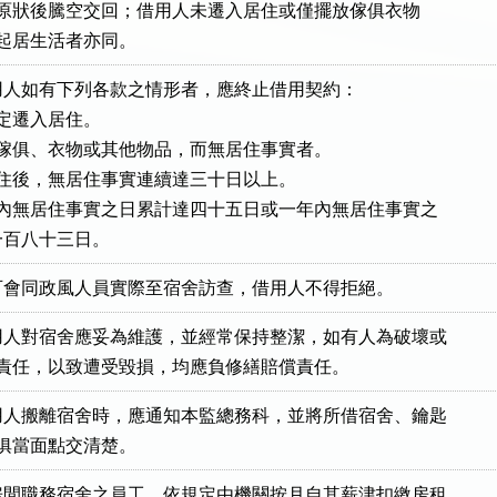
舍回復原狀後騰空交回；借用人未遷入居住或僅擺放傢俱衣物

在宿舍起居生活者亦同。
人如有下列各款之情形者，應終止借用契約：

定遷入居住。

放傢俱、衣物或其他物品，而無居住事實者。

居住後，無居住事實連續達三十日以上。

月內無居住事實之日累計達四十五日或一年內無居住事實之

累計達一百八十三日。
可會同政風人員實際至宿舍訪查，借用人不得拒絕。
人對宿舍應妥為維護，並經常保持整潔，如有人為破壞或

盡保管人責任，以致遭受毀損，均應負修繕賠償責任。
人搬離宿舍時，應通知本監總務科，並將所借宿舍、鑰匙

備及傢俱當面點交清楚。
間職務宿舍之員工，依規定由機關按月自其薪津扣繳房租
