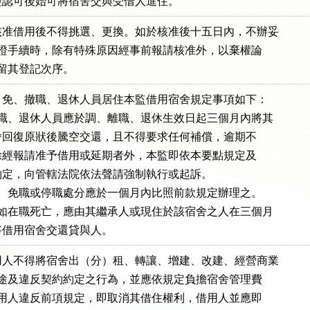
可，經認可後始可將宿舍交與受借人進住。
准借用後不得挑選、更換。如於核准後十五日內，不辦妥

借用公證手續時，除有特殊原因經事前報請核准外，以棄權論

得保留其登記次序。
免、撤職、退休人員居住本監借用宿舍規定事項如下：

離職、退休人員應於調、離職、退休生效日起三個月內將其

借住之宿舍回復原狀後騰空交還，且不得要求任何補償，逾期不

交還時，除經報請准予借用或延期者外，本監即依本要點規定及

公證書等約定，向管轄法院依法聲請強制執行或起訴。

職、免職或停職處分應於一個月內比照前款規定辦理之。

人如在職死亡，應由其繼承人或現住於該宿舍之人在三個月

遷出，將借用宿舍交還貸與人。
人不得將宿舍出（分）租、轉讓、增建、改建、經營商業

其他用途及違反契約約定之行為，並應依規定負擔宿舍管理費

宿舍借用人違反前項規定，即取消其借住權利，借用人並應即
