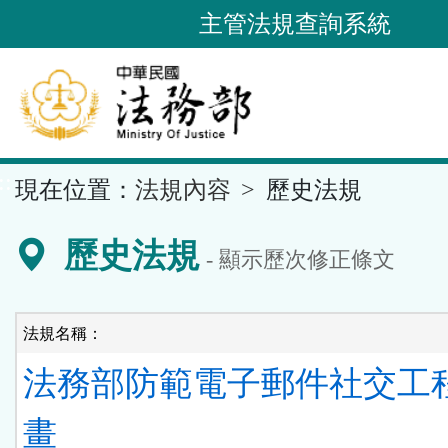
跳
主管法規查詢系統
到
主
要
內
容
::
現在位置：
法規內容
歷史法規
區
塊
歷史法規
- 顯示歷次修正條文
法規名稱：
法務部防範電子郵件社交工
畫