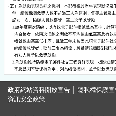
（五）為鼓勵表現良好之機關，本部得視其歷年表現狀況及下
      每一績優機關敘獎人數不超過三人為原則，督導主管及主
      記功一次、協辦人員敘嘉獎一至二次予以獎勵：

      1.該年度兩次演練，以有效電子郵件帳號數為基準，計算
        均合格者，依兩次演練之開啟率平均值由低至高及有效
        帳號數由高至低排序，且近三年未曾因此項電子郵件社
        練績優敘獎者，取前三名為績優，將函請該機關對辦理
        有功人員予以敘獎鼓勵。

      2.為鼓勵維持防範電子郵件社交工程良好表現，機關連續
        率及點閱率皆保持為零，列為績優機關，並予以敘獎鼓
:
政府網站資料開放宣告
│
隱私權保護宣
資訊安全政策