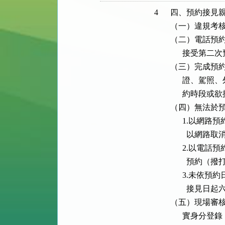
4
四、預約接見親
（一）違規考核
（二）電話預約
      接受第二
（三）完成預約
      證、
      約時
（四）無法於預
      1.
        以網路
      2.
        預約（
      3.
        接
（五）現場審核
      實身