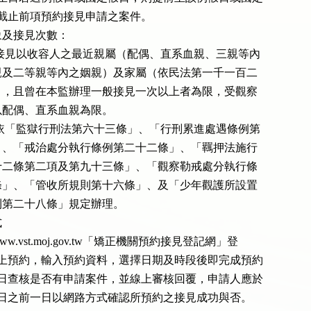
前一日截止前項預約接見申請之案件。

及接見次數：

辦理預約接見以收容人之最近親屬（配偶、直系血親、三親等內

之旁系血親及二等親等內之姻親）及家屬（依民法第一千一百二

三條規定），且曾在本監辦理一般接見一次以上者為限，受觀察

勒戒人以配偶、直系血親為限。

接見次數依「監獄行刑法第六十三條」、「行刑累進處遇條例第

五十六條」、「戒治處分執行條例第二十二條」、「羈押法施行

細則第七十二條第二項及第九十三條」、「觀察勒戒處分執行條

例第十二條」、「管收所規則第十六條」、及「少年觀護所設置

實施通則第二十八條」規定辦理。



tp://www.vst.moj.gov.tw「矯正機關預約接見登記網」登

選擇線上預約，輸入預約資料，選擇日期及時段後即完成預約

見室每日查核是否有申請案件，並線上審核回覆，申請人應於

預約接見日之前一日以網路方式確認所預約之接見成功與否。