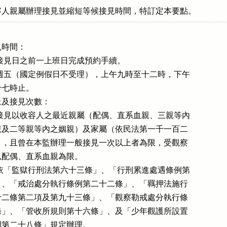
容人親屬辦理接見並縮短等候接見時間，特訂定本要點。
時間：

請於預約接見日之前一上班日完成預約手續。

每週一至週五（國定例假日不受理），上午九時至十二時，下午

至十七時止。

及接見次數：

辦理預約接見以收容人之最近親屬（配偶、直系血親、三親等內

之旁系血親及二等親等內之姻親）及家屬（依民法第一千一百二

三條規定），且曾在本監辦理一般接見一次以上者為限，受觀察

勒戒人以配偶、直系血親為限。

接見次數依「監獄行刑法第六十三條」、「行刑累進處遇條例第

五十六條」、「戒治處分執行條例第二十二條」、「羈押法施行

細則第七十二條第二項及第九十三條」、「觀察勒戒處分執行條

例第十二條」、「管收所規則第十六條」、及「少年觀護所設置

實施通則第二十八條」規定辦理。
