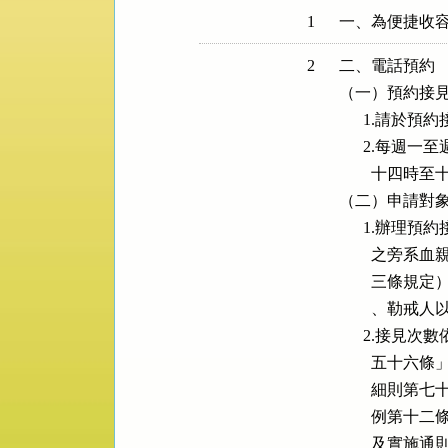
1
一、為便捷收
2
二、電話預約

（一）預約接見
      1.
      2.
        十四時
（二）申請對象
      1.
        
        
        、
      2.
        
        
        
        及