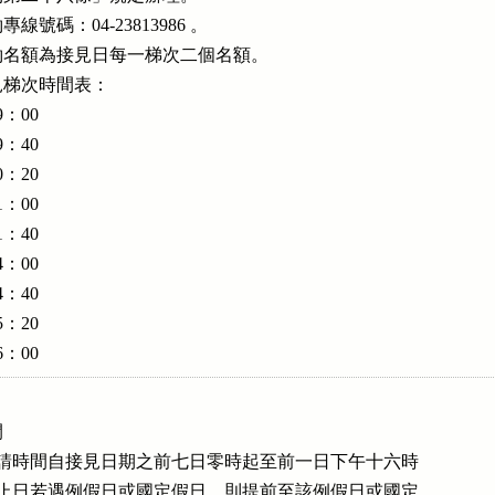
號碼：04-23813986 。

名額為接見日每一梯次二個名額。

梯次時間表：

9：00

9：40

0：20

1：00

1：40

4：00

4：40

5：20

16：00




接見申請時間自接見日期之前七日零時起至前一日下午十六時

。但截止日若遇例假日或國定假日，則提前至該例假日或國定
