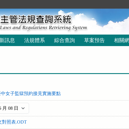
新訊息
法規體系
綜合查詢
草案預告
相關
臺中女子監獄預約接見實施要點
文對照表.ODT