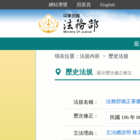
跳
:::
網站導覽
回首頁
English
到
主
要
內
容
區
最
塊
:::
現在位置：
法規內容
歷史法規
歷史法規
- 顯示歷次修正條文
法務部矯正署
法規名稱：
歷次修正：
立法總說明
條
立法理由：