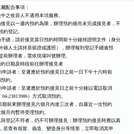
屬配合事項：

中之收容人不適用本項服務。

接見以一週內預約為限，辦理預約後尚未完成接見者，不

次預約登記。

手續，請於接見當日預約時間前十分鐘持證明文件（身分

駕照、外籍人士請持居留證或護照），辦理報到登記手續逾預

段或欲提前辦理者，需依現場叫號辦理。

約日期及時段前往辦理接見者

以網路預約申請者：至遲應於預約接見日之前一日下午十六時前

取消預約。

以電話預約申請者：至遲應於預約接見日之前十分鐘以電話取消

撥打 04-23813986）方式取消預約。

未依預約日期前來辦理接見六個月內達三次者，自最近一次預約

見日起六個月內暫停受理預約。

與登記不符者，仍不可辦理接見；辦理預約接見時應以真

分登錄，若查有假冒、偽造、變造身分等情形，立即取消其申
