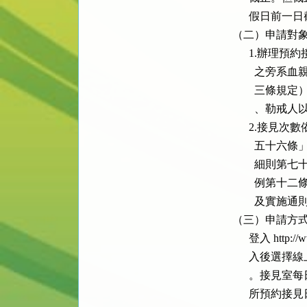
      假日
（二）申請對象
      1.
        
        
        、
      2.
        
        
        
        及
（三）申請方式
      登入 ht
      入後
      。接
      所