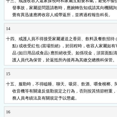
十三、戒護收容人返家探視時和家屬互動要和氣，避免不愉快
      發事故，家屬提問題請教時，應婉轉告知或請其向機關詢
      覺有異迅速應將收容人戒帶返所，並將過程報告科長。
14
十四、戒護人員不得接受家屬遞送之香菸、飲料及餐飲招待 (
      點) 或收受紅包 (當場拒絕) ，於回程時，收容人家屬如有
      品 (如日用品或食品) 應拒絕收受。如係現金，須當面點清
      護人員代為保管，於返抵所內後再為其繳交總務科保管。
15
十五、服勤時，不得瞌睡、聊天、吸菸、飲酒、嚼食檳榔、閱
      收音機等有關違反值勤規定之行為，否則按其情節輕重，
      務人員考績法及有關規定予以懲處。
16