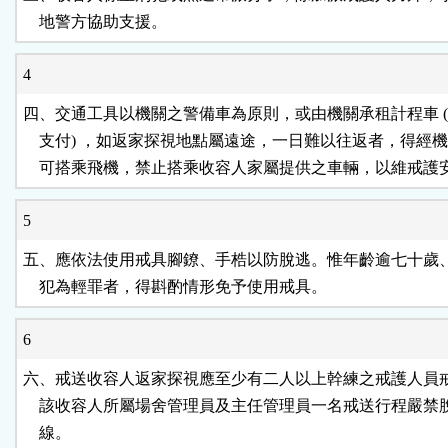
    地警方協助支援。
4
四、交通工具以機關之警備車為原則，或由機關承租計程車 (
    支付) ，如返家探視地點屬遠途，一日難以往返者，得經機
    可搭乘飛機，禁止搭乘收容人家屬提供之車輛，以維戒護
5
五、應依法使用戒具腳鐐、手梏以防脫逃。惟年齡逾七十歲、
    犯為輕罪者，得斟酌情形免予使用戒具。
6
六、戒送收容人返家探視應至少有二人以上幹練之戒護人員戒
    該收容人所屬場舍管理員及主任管理員一名戒送行程嚴禁
    線。