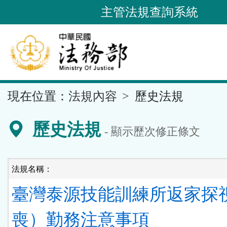
跳
主管法規查詢系統
到
主
要
內
容
::
現在位置：
法規內容
歷史法規
區
塊
歷史法規
- 顯示歷次修正條文
法規名稱：
臺灣泰源技能訓練所返家探
喪）勤務注意事項