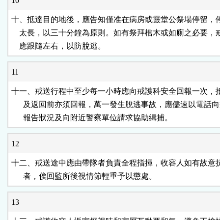
10
十、抵達目的地後，應告知僅准在病房或靈堂公祭場停留，停
    太長，以三十分鐘為原則。如有祭拜棺木或如廁之必要，
    應跟隨左右，以防脫逃。
11
十一、戒送行程中至少每一小時應向戒護科安全回報一次，抵
      及返回前亦須回報，萬一發生脫逃事故，應儘速以電話向
      報告狀況及向附近警察單位請求協助緝捕。
12
十二、戒送途中應由帶隊者負責全程指揮，收容人如有故意抗
      者，俟回監所後視情節輕重予以懲處。
13