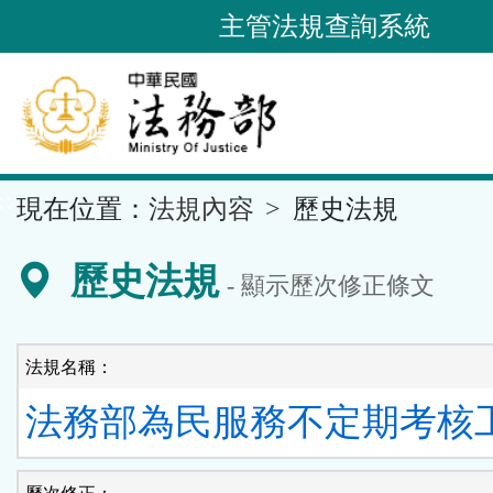
跳
主管法規查詢系統
到
主
要
內
容
::
現在位置：
法規內容
歷史法規
區
塊
歷史法規
- 顯示歷次修正條文
法規名稱：
法務部為民服務不定期考核