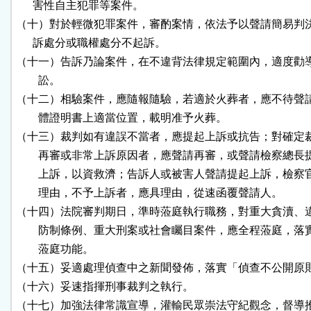
      害性自主犯罪等案件。

（十）對於輕微犯罪案件，審酌案情，依法予以聲請簡易判決
      訴處分或職權處分不起訴。

（十一）告訴乃論案件，在不違背法律規定範圍內，適度勸導
        訟。

（十二）相驗案件，應隨報隨驗，若適於火葬者，應不待聲請
        體證明書上適當位置，載明准予火葬。

（十三）裁判如有違誤不當者，應提起上訴或抗告；對確定裁
        再審或非常上訴原因者，應聲請再審，或聲請檢察總長
        上訴，以資救濟；告訴人或被害人聲請提起上訴，檢察
        理由，不予上訴者，應具理由，從速函覆聲請人。

（十四）法院審判期日，準時蒞庭執行職務，對重大貪瀆、違
        防制條例、重大刑案或社會矚目案件，應全程蒞庭，落
        蒞庭功能。

（十五）妥適處理偵查中之新聞發佈，落實「偵查不公開原則
（十六）妥速指揮刑事裁判之執行。

（十七）加強法律常識宣導，灌輸民眾崇法守紀觀念，督導推