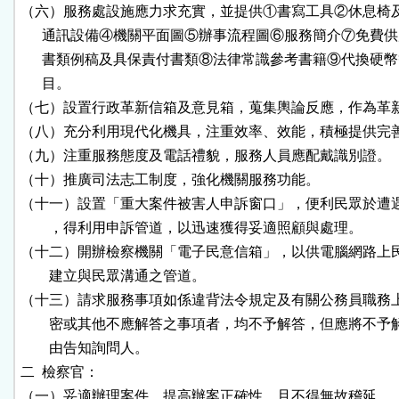
（六）服務處設施應力求充實，並提供①書寫工具②休息椅及
      通訊設備④機關平面圖⑤辦事流程圖⑥服務簡介⑦免費供
      書類例稿及具保責付書類⑧法律常識參考書籍⑨代換硬幣
      目。

（七）設置行政革新信箱及意見箱，蒐集輿論反應，作為革新
（八）充分利用現代化機具，注重效率、效能，積極提供完善
（九）注重服務態度及電話禮貌，服務人員應配戴識別證。

（十）推廣司法志工制度，強化機關服務功能。

（十一）設置「重大案件被害人申訴窗口」，便利民眾於遭遇
        ，得利用申訴管道，以迅速獲得妥適照顧與處理。

（十二）開辦檢察機關「電子民意信箱」，以供電腦網路上民
        建立與民眾溝通之管道。

（十三）請求服務事項如係違背法令規定及有關公務員職務上
        密或其他不應解答之事項者，均不予解答，但應將不予
        由告知詢問人。

二  檢察官：

（一）妥適辦理案件，提高辦案正確性，且不得無故稽延。
