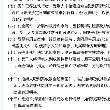
（七）案件已移送執行者，受刑人未接獲通知自動到案請求執
      通知而未按所定日期前來請求執行時，應受理執行，以便
      自動到案執行。

（八）罰金案件，於製作執行命令時，應載明得以匯票繳納或
      繳。受刑人及其親屬請求分期繳納罰金，應即報請檢察官
（九）得易科罰金案件，於送達傳票時，應附易科罰金須知，
      出證明文件，以便當事人知所遵循。到案時並應即辦理。

（十）有停止執行法定原因案件，應速報請檢察官核准停止執
（十一）受刑人經傳喚未到或經拘提無著者，應再查明其住居
        ，再經傳喚、拘提，於確認已逃亡或藏匿時，方得報請
        。

（十二）通緝人犯到案或罰金通緝案件，准許通緝犯或其親友
        金，經繳納或代繳其中一期罰金後，應即辦理撤銷通緝
        給歸案證明書。

（十三）應經常清理通緝案件時效進行情形，如發現其時效已
        即報請撤銷通緝。
