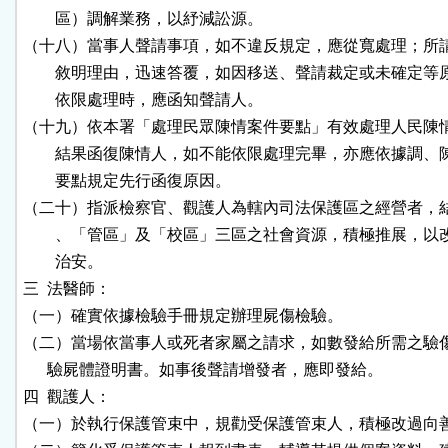
        區）調解業務，以紓減訟源。

（十八）當事人聲請事項，如不違反規定，應從寬處理；所請
        敘明理由，迅速答覆，如因移送、聲請裁定或未確定等
        依限處理時，應函知聲請人。

（十九）依本署「處理民眾陳情案件要點」有效處理人民陳情
        結果函復陳情人，如不能依限處理完畢，亦應依據調、
        要點規定先行函復原因。

（二十）指派檢察官、觀護人為轄內司法保護區之經營者，結
        、「管區」及「校區」三區之社會資源，積極推展，以
        治安。

三  法醫師：

（一）確實依據檢驗手冊規定辦理屍傷檢驗。

（二）當場依當事人或死者家屬之請求，如數發給所需之驗傷
      驗屍體證明書。如事後聲請增發者，應即發給。

四  觀護人：

（一）於執行保護管束中，規勸受保護管束人，積極改過向善