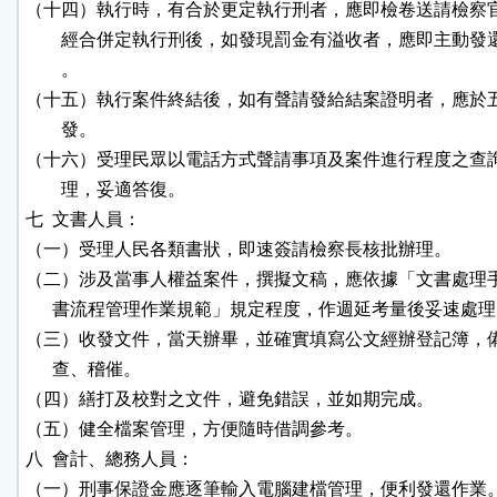
（十四）執行時，有合於更定執行刑者，應即檢卷送請檢察官
        經合併定執行刑後，如發現罰金有溢收者，應即主動發
        。

（十五）執行案件終結後，如有聲請發給結案證明者，應於五
        發。

（十六）受理民眾以電話方式聲請事項及案件進行程度之查詢
        理，妥適答復。

七  文書人員：

（一）受理人民各類書狀，即速簽請檢察長核批辦理。

（二）涉及當事人權益案件，撰擬文稿，應依據「文書處理手
      書流程管理作業規範」規定程度，作週延考量後妥速處理
（三）收發文件，當天辦畢，並確實填寫公文經辦登記簿，備
      查、稽催。

（四）繕打及校對之文件，避免錯誤，並如期完成。

（五）健全檔案管理，方便隨時借調參考。

八  會計、總務人員：

（一）刑事保證金應逐筆輸入電腦建檔管理，便利發還作業。