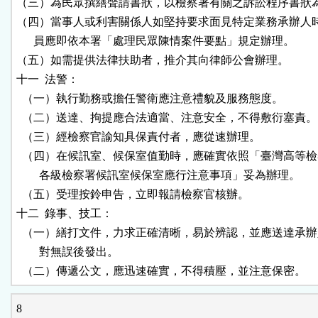
（三）為民眾撰繕聲請書狀，以檢察署有關之訴訟程序書狀為
（四）當事人或利害關係人如堅持要求面見特定業務承辦人時
      員應即依本署「處理民眾陳情案件要點」規定辦理。

（五）如需提供法律扶助者，推介其向律師公會辦理。

十一  法警：

  （一）執行勤務或擔任警衛應注意禮貌及服務態度。

  （二）送達、拘提應合法適當、注意安全，不得敷衍塞責。

  （三）經檢察官諭知具保責付者，應從速辦理。

  （四）在候訊室、候保室值勤時，應確實依照「臺灣高等檢
        各級檢察署候訊室候保室應行注意事項」妥為辦理。

  （五）受理按鈴申告，立即報請檢察官核辦。

十二  錄事、技工：

  （一）繕打文件，力求正確清晰，易於辨認，並應送達承辦
        對無誤後發出。

  （二）傳遞公文，應迅速確實，不得積壓，並注意保密。
8