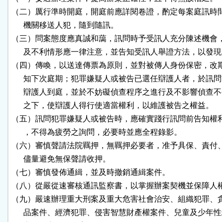
（二）厲行準時開庭，開庭前應詳閱卷證，酌定每案庭訊時間
      機關移送人犯，隨到隨訊。

（三）問案態度應真誠和藹，訊問時予受訊人充分陳述機會，
      及不利情形應一律注意，並告知受訊人舉證方法，以發現
（四）傳喚，以送達傳票為原則，並對被傳人身份保密，改期
      知下次庭期；犯罪嫌疑人或被告已選任辯護人者，於訊問
      辯護人到庭，並於不妨礙偵查程序之進行及不影響偵查不
      之下，使辯護人得行使適當權利，以維護被告之權益。

（五）訊問犯罪嫌疑人或被告時，應確實踐行訊問前告知權利
      ，不得為疲勞之詢問，必要時並應全程錄影。

（六）審慎聲請法院羈押，無羈押必要者，准予具保、責付、
      儘量避免無保聲請收押。

（七）審慎發佈通緝，並及時撤銷通緝案件。

（八）從嚴從速審核通訊監察書，以掌握辦案契機並保障人權
（九）嚴速辦理重大刑案及重大危害社會治安、組織犯罪、貪
      品案件、經濟犯罪、侵害智慧財產權案件、兒童及少年性