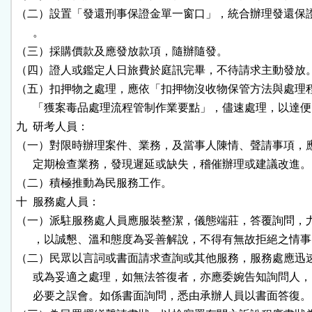
（二）設置「發還刑事保證金單一窗口」，統合辦理發還保證
      。

（三）採購價款及應發放款項，隨辦隨發。

（四）證人或鑑定人日旅費於庭訊完畢，不待請求主動發放。
（五）扣押物之處理，應依「扣押物沒收物保管方法與處理程
      「獲案毒品處理流程管制作業要點」，儘速處理，以達便
九  研考人員：

（一）對限時辦理案件、業務，及當事人陳情、聲請事項，應
      定期檢查業務，發現遲延或缺失，稽催辦理或建議改進。

（二）積極推動為民服務工作。

十  服務處人員：

（一）派駐服務處人員應服裝整潔，儀態端莊，答覆詢問，尤
      ，以誠懇、溫和態度為妥善解說，不得有無故拒絕之情事
（二）民眾以言詞或書面請求查詢或其他服務，服務處應迅速
      或為妥適之處理，如無法答復者，亦應委婉告知詢問人，
      必要之誤會。如係書面詢問，悉由承辦人員以書面答復。
