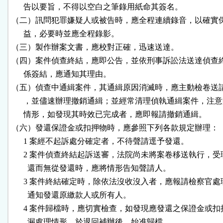
      告以要旨，不得以空白之筆錄用紙命其簽名。

（二）訊問犯罪嫌疑人或被告時，應全程連續錄音，以確實保
      益，必要時並應全程錄影。

（三）製作辦案文書，應校對正確，迅速送達。

（四）案件偵查終結，應即公告，並依刑事訴訟法送達偵查終
      係簽結，應通知其理由。

（五）偵查中通緝案件，其通緝原因消滅時，應主動檢卷送請
      ，並儘速辦理撤銷通緝；並經常清理偵執通緝案件，注意
      情形，如發現其時效已完成者，應即報請撤銷通緝。

（六）發還保證金或扣押物時，應參照下列各款規定辦理：

      1 案經不起訴處分確定者，不待聲請逕予發還。

      2 案件偵查終結起訴送審，法院尚未將案卷移送執行，受
        還而無從發還時，應將情形告知聲請人。

      3 案件終結確定時，除依法沒收沒入者，應報請檢察官處
        通知發還原繳款人或所有人。

      4 案件歸檔時，應切實檢查，如發現應發還之保證金或扣
        漏處理情形，於退回補辦後，始准歸檔。
