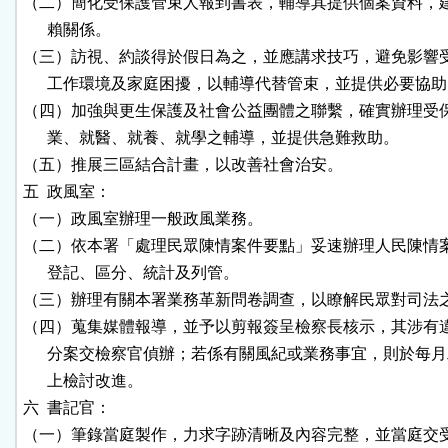
（二）簡化受保護管束人報到書表，輔導其提供個案資料，建
      賴關係。

（三）訪視、約談得於假日為之，並應講求技巧，避免影響受
      工作環境及家庭困擾，以輔導代替管束，並提供必要協助
（四）加強與更生保護及社會公益團體之聯繫，確實辦理受保
      業、就醫、就養、就學之輔導，並提供急難救助。

（五）推展三區結合計畫，以改善社會治安。

五  政風室：

（一）政風室辦理一般政風業務。

（二）依本署「處理民眾陳情案件要點」妥速辦理人民陳情案
      登記、區分、統計及列管。

（三）辦理有關本署業務革新問卷調查，以瞭解民眾對司法之
（四）蒐集媒體報導，並予以剪報簽呈檢察長核示，其涉有違
      分案交檢察官偵辦；若係有關風紀或業務事宜，則於每月
      上檢討改進。

六  書記官：

（一）筆錄當庭製作，力求字跡清晰及內容完整，並當庭交受