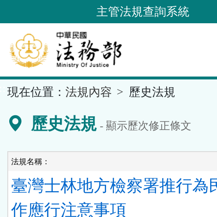
跳
主管法規查詢系統
到
主
要
內
容
::
現在位置：
法規內容
歷史法規
區
塊
歷史法規
- 顯示歷次修正條文
法規名稱：
臺灣士林地方檢察署推行為
作應行注意事項