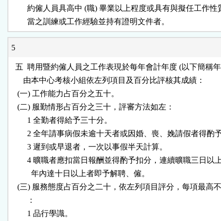
        約僱人員具高中 (職) 畢業以上程度或具有與擬任工作性
5
  五  聘用暨約僱人員之工作表現於每年會計年度 (以下簡稱年度
      由本中心考核小組依左列項目及百分比評核其成績：

   (一) 工作能力占百分之五十。

   (二) 服勤情形占百分之三十，評審方法如左：

        1 全勤者得給予三十分。

        2 全年請事病假未逾十天者或因婚、喪、娩請假者得酌
        3 遲到或早退者，一次以事假半天計算。

        4 曠職者應扣當日報酬並得酌予扣分，連續曠職三日以
          年內達十日以上者即予解聘、僱。

   (三) 服務態度占百分之二十，依左列項目評分，每項最高不
        ：

        1 品行學識。
