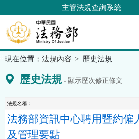
跳
主管法規查詢系統
到
主
要
內
容
::
現在位置：
法規內容
歷史法規
區
塊
歷史法規
- 顯示歷次修正條文
法規名稱：
法務部資訊中心聘用暨約僱
及管理要點