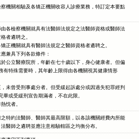
察機關相驗及各矯正機關收容人診療業務，特訂定本要點

由各檢察機關就具有法醫師法規定之法醫師資格或醫師法

師資格者遴聘之。

師由各矯正機關就具有醫師法規定之醫師資格者遴聘之。

員並應兼具下列各款條件：

於公立醫療院所，年齡在七十歲以下，身心健康者。但偏

區或業務有特殊需要時，其年齡上限得由各機關視其健康情形

，未曾受刑事處分者。但受緩起訴處分或因過失犯罪經判

金執行完畢或受緩刑宣告期滿者，不在此限。

作熱忱者。
之特約法醫師、醫師其最高限額，以各該機關經費內所能

為限。法醫師之遴聘並應注意相驗轄區之均衡分布。