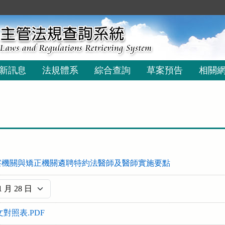
新訊息
法規體系
綜合查詢
草案預告
相關
察機關與矯正機關遴聘特約法醫師及醫師實施要點
文對照表.PDF