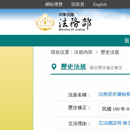
跳
:::
網站導覽
回首頁
English
到
主
要
內
容
區
最
塊
:::
現在位置：
法規內容
歷史法規
歷史法規
- 顯示歷次修正條文
法務部所屬檢
法規名稱：
歷次修正：
立法總說明
條
立法理由：