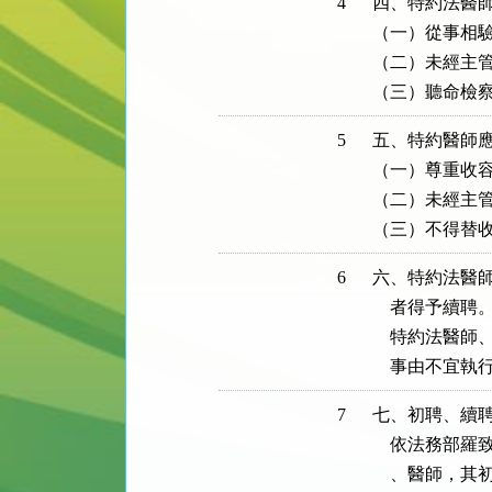
4
四、特約法醫師
（一）從事相驗
（二）未經主管
（三）聽命檢
5
五、特約醫師應
（一）尊重收容
（二）未經主管
（三）不得替
6
六、特約法醫師
    者得予續聘。
    特約法
    事由不
7
七、初聘、續聘
    依法務
    、醫師