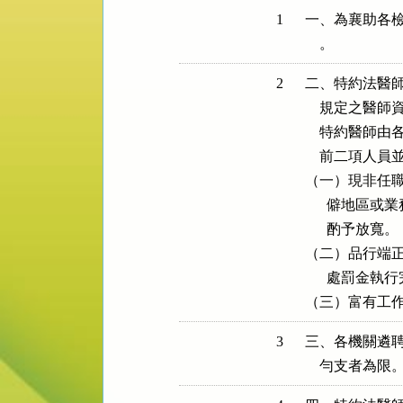
1
一、為襄助各檢
    。
2
二、特約法醫師
    規定之醫
    特約醫
    前二項人
（一）現非任職
      僻地
      酌予放寬。

（二）品行端正
      處罰
（三）富有工
3
三、各機關遴聘
    勻支者