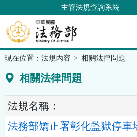
跳
主管法規查詢系統
到
主
要
內
容
::
現在位置：
法規內容
相關法律問題
區
塊
相關法律問題
法規名稱：
法務部矯正署彰化監獄停車