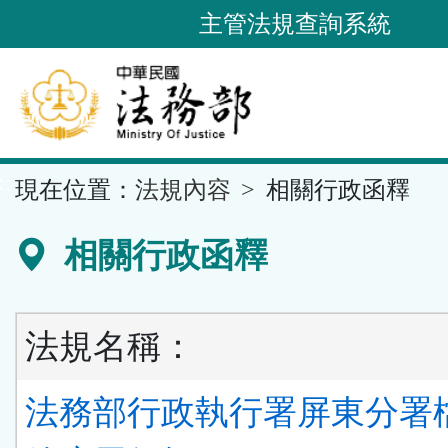
跳
主管法規查詢系統
到
主
要
內
容
::
現在位置：
法規內容
相關行政函釋
區
塊
相關行政函釋
法規名稱：
法務部行政執行署屏東分署