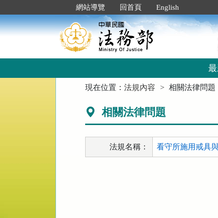
跳
:::
網站導覽
回首頁
English
到
主
要
內
容
區
最
塊
:::
現在位置：
法規內容
相關法律問題
相關法律問題
法規名稱：
看守所施用戒具與