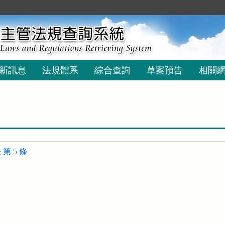
新訊息
法規體系
綜合查詢
草案預告
相關
第 5 條