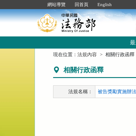
跳
:::
網站導覽
回首頁
English
到
主
要
內
容
區
最
塊
:::
現在位置：
法規內容
相關行政函釋
相關行政函釋
法規名稱：
被告獎勵實施辦法 