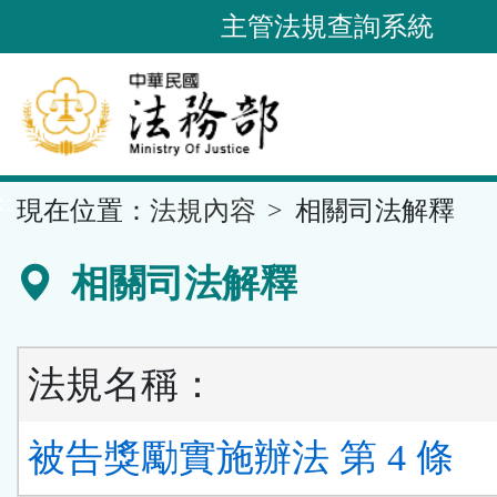
跳
主管法規查詢系統
到
主
要
內
容
::
現在位置：
法規內容
相關司法解釋
區
塊
相關司法解釋
法規名稱：
被告獎勵實施辦法 第 4 條