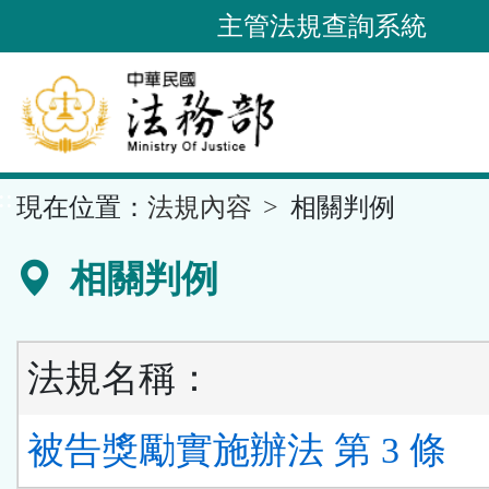
跳
主管法規查詢系統
到
主
要
內
容
::
現在位置：
法規內容
相關判例
區
塊
相關判例
法規名稱：
被告獎勵實施辦法 第 3 條