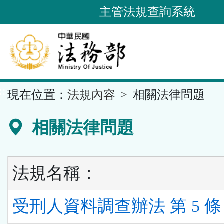
跳
主管法規查詢系統
到
主
要
內
容
::
現在位置：
法規內容
相關法律問題
區
塊
相關法律問題
法規名稱：
受刑人資料調查辦法 第 5 條