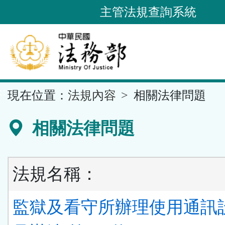
跳
主管法規查詢系統
到
主
要
內
容
::
現在位置：
法規內容
相關法律問題
區
塊
相關法律問題
法規名稱：
監獄及看守所辦理使用通訊