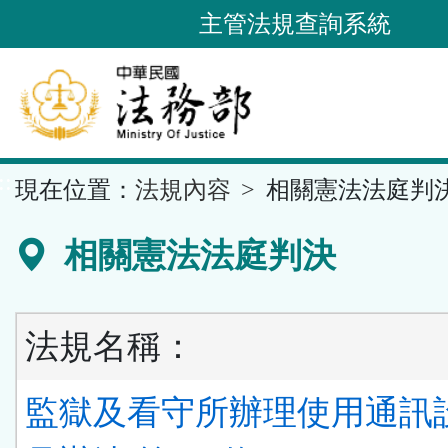
跳
主管法規查詢系統
到
主
要
內
容
::
現在位置：
法規內容
相關憲法法庭判
區
塊
相關憲法法庭判決
法規名稱：
監獄及看守所辦理使用通訊