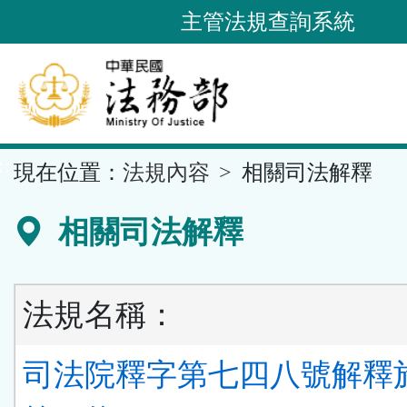
跳
主管法規查詢系統
到
主
要
內
容
::
現在位置：
法規內容
相關司法解釋
區
塊
相關司法解釋
法規名稱：
司法院釋字第七四八號解釋