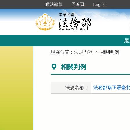
跳
:::
網站導覽
回首頁
English
到
主
要
內
容
區
最
塊
:::
現在位置：
法規內容
相關判例
相關判例
法規名稱：
法務部矯正署臺北