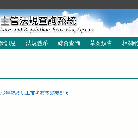
新訊息
法規體系
綜合查詢
草案預告
相關
少年觀護所工友考核獎懲要點 6