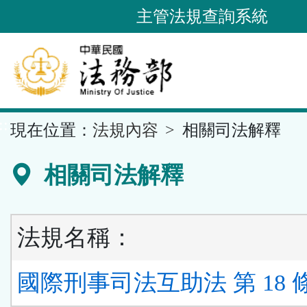
跳
主管法規查詢系統
到
主
要
內
容
::
現在位置：
法規內容
相關司法解釋
區
塊
相關司法解釋
法規名稱：
國際刑事司法互助法 第 18 