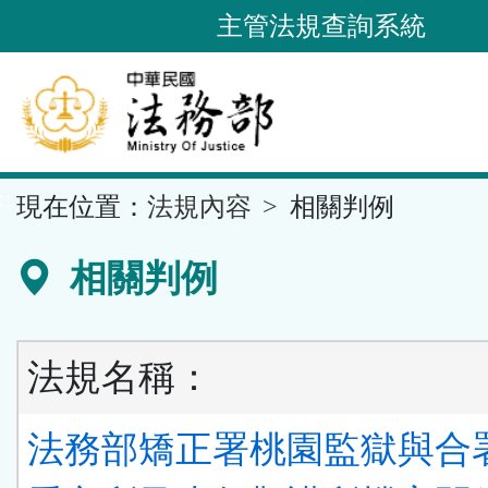
跳
主管法規查詢系統
到
主
要
內
容
::
現在位置：
法規內容
相關判例
區
塊
相關判例
法規名稱：
法務部矯正署桃園監獄與合