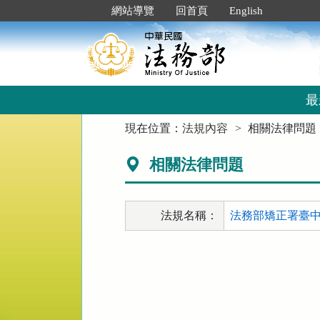
跳
:::
網站導覽
回首頁
English
到
主
要
內
容
區
最
塊
:::
現在位置：
法規內容
相關法律問題
相關法律問題
法規名稱：
法務部矯正署臺中