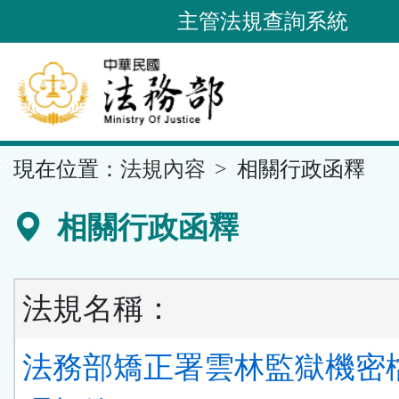
跳
主管法規查詢系統
到
主
要
內
容
::
現在位置：
法規內容
相關行政函釋
區
塊
相關行政函釋
法規名稱：
法務部矯正署雲林監獄機密