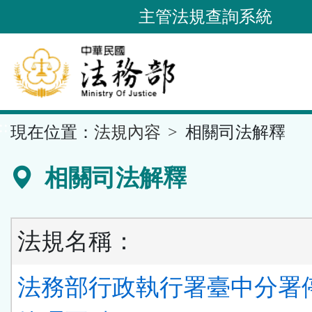
跳
主管法規查詢系統
到
主
要
內
容
::
現在位置：
法規內容
相關司法解釋
區
塊
相關司法解釋
法規名稱：
法務部行政執行署臺中分署