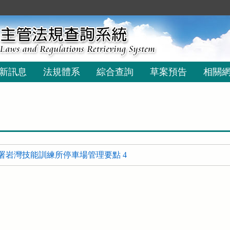
新訊息
法規體系
綜合查詢
草案預告
相關
署岩灣技能訓練所停車場管理要點 4