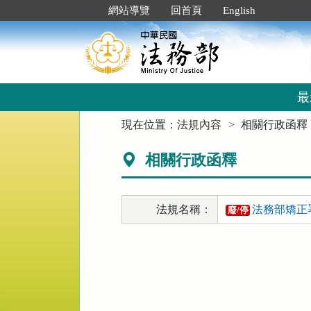
跳
:::
網站導覽
回首頁
English
到
主
要
內
容
區
最
塊
:::
現在位置：
法規內容
相關行政函釋
相關行政函釋
法規名稱：
法務部矯正
廢/停