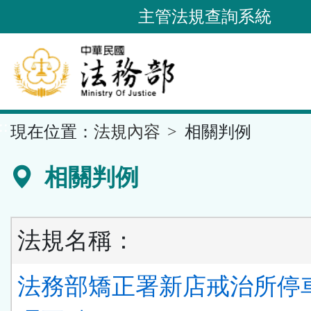
跳
主管法規查詢系統
到
主
要
內
容
::
現在位置：
法規內容
相關判例
區
塊
相關判例
法規名稱：
法務部矯正署新店戒治所停