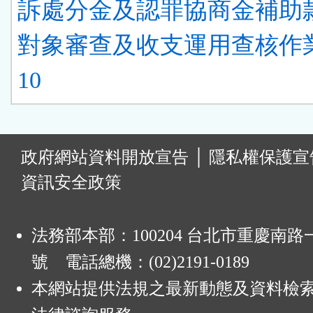
訴處分金及認罪協商金補助
對象審查及收支運用查核作
10
:
政府網站資料開放宣告
│
隱私權保護宣
資訊安全政策
法務部本部：100204 台北市重慶南路一
號 電話總機：(02)2191-0189
本網站提供法規之最新動態及資料檢