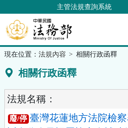
跳
主管法規查詢系統
到
主
要
內
容
::
現在位置：
法規內容
相關行政函釋
區
塊
相關行政函釋
法規名稱：
臺灣花蓮地方法院檢察
廢/停