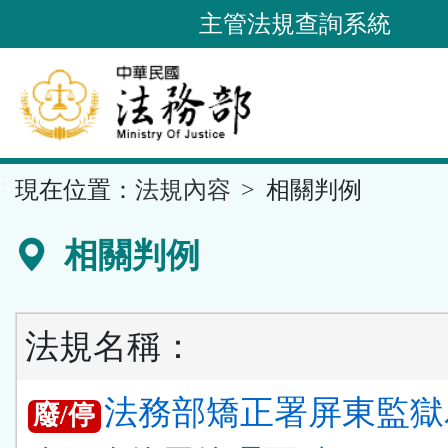
跳
主管法規查詢系統
到
主
要
內
容
::
現在位置：
法規內容
相關判例
區
塊
相關判例
法規名稱：
法務部矯正署屏東監獄
廢/停