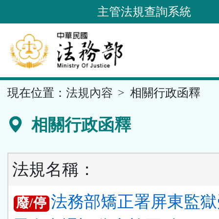
跳
主管法規查詢系統
到
主
要
內
容
::
現在位置：
法規內容
相關行政函釋
區
塊
相關行政函釋
法規名稱：
法務部矯正署屏東監獄
廢/停