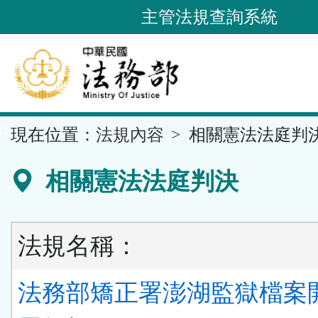
跳
主管法規查詢系統
到
主
要
內
容
::
現在位置：
法規內容
相關憲法法庭判
區
塊
相關憲法法庭判決
法規名稱：
法務部矯正署澎湖監獄檔案