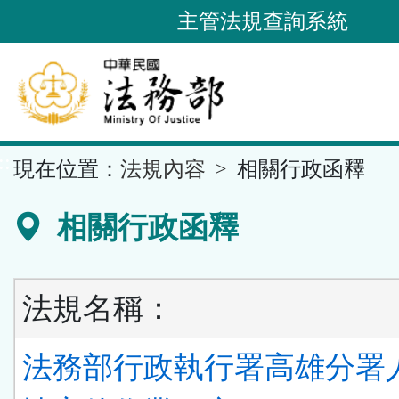
跳
主管法規查詢系統
到
主
要
內
容
::
現在位置：
法規內容
相關行政函釋
區
塊
相關行政函釋
法規名稱：
法務部行政執行署高雄分署