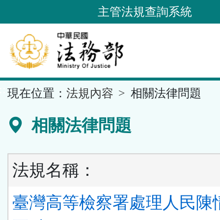
跳
主管法規查詢系統
到
主
要
內
容
::
現在位置：
法規內容
相關法律問題
區
塊
相關法律問題
法規名稱：
臺灣高等檢察署處理人民陳