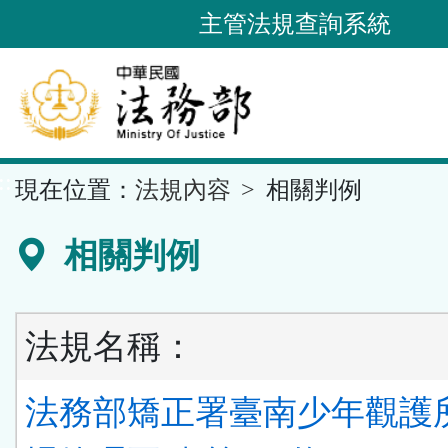
跳
主管法規查詢系統
到
主
要
內
容
::
現在位置：
法規內容
相關判例
區
塊
相關判例
法規名稱：
法務部矯正署臺南少年觀護