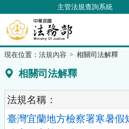
跳
主管法規查詢系統
到
主
要
內
容
::
現在位置：
法規內容
相關司法解釋
區
塊
相關司法解釋
法規名稱：
臺灣宜蘭地方檢察署寒暑假