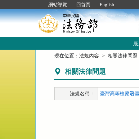
跳
:::
網站導覽
回首頁
English
到
主
要
內
容
區
最
塊
:::
現在位置：
法規內容
相關法律問題
相關法律問題
法規名稱：
臺灣高等檢察署臺