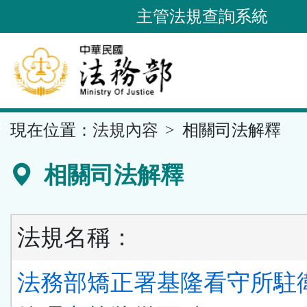
跳
主管法規查詢系統
到
主
要
內
容
::
現在位置：
法規內容
相關司法解釋
區
塊
相關司法解釋
法規名稱：
法務部矯正署基隆看守所駐