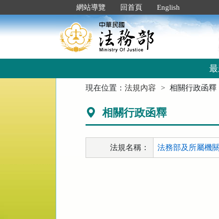
跳
:::
網站導覽
回首頁
English
到
主
要
內
容
區
最
塊
:::
現在位置：
法規內容
相關行政函釋
相關行政函釋
法規名稱：
法務部及所屬機關