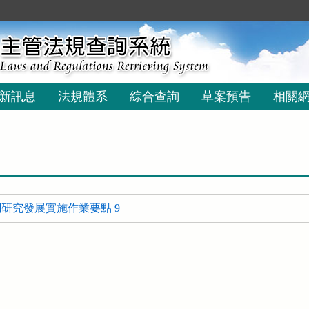
新訊息
法規體系
綜合查詢
草案預告
相關
研究發展實施作業要點 9