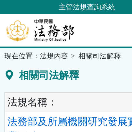
跳
主管法規查詢系統
到
主
要
內
容
::
現在位置：
法規內容
相關司法解釋
區
塊
相關司法解釋
法規名稱：
法務部及所屬機關研究發展