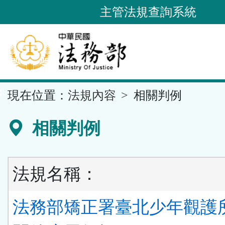
跳
主管法規查詢系統
到
主
要
內
容
::
現在位置：
法規內容
相關判例
區
塊
相關判例
法規名稱：
法務部矯正署臺北少年觀護