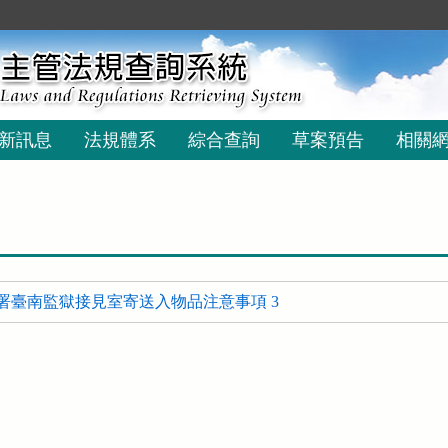
新訊息
法規體系
綜合查詢
草案預告
相關
署臺南監獄接見室寄送入物品注意事項 3