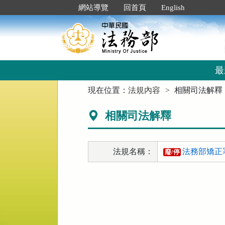
跳
:::
網站導覽
回首頁
English
到
主
要
內
容
區
最
塊
:::
現在位置：
法規內容
相關司法解釋
相關司法解釋
法規名稱：
法務部矯正
廢/停