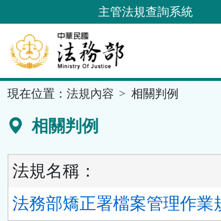
跳
主管法規查詢系統
到
主
要
內
容
::
現在位置：
法規內容
相關判例
區
塊
相關判例
法規名稱：
法務部矯正署檔案管理作業規